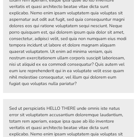
totam rem aperiam, eaque ipsa quae ab illo inventore
veritatis et quasi architecto beatae vitae dicta sunt
explicabo. Nemo enim ipsam voluptatem quia voluptas sit
aspernatur aut odit aut fugit, sed quia consequuntur magni
dolores eos qui ratione voluptatem sequi nesciunt. Neque
porro quisquam est, qui dolorem ipsum quia dolor sit amet,
consectetur, adipisci velit, sed quia non numquam eius modi
tempora incidunt ut labore et dolore magnam aliquam
quaerat voluptatem. Ut enim ad minima veniam, quis
nostrum exercitationem ullam corporis suscipit laboriosam,
nisi ut aliquid ex ea commodi consequatur? Quis autem vel
eum iure reprehenderit qui in ea voluptate velit esse quam
nihil molestiae consequatur, vel illum qui dolorem eum
fugiat quo voluptas nulla pariatur?
Sed ut perspiciatis HELLO THERE unde omnis iste natus
error sit voluptatem accusantium doloremque laudantium,
totam rem aperiam, eaque ipsa quae ab illo inventore
veritatis et quasi architecto beatae vitae dicta sunt
explicabo. Nemo enim ipsam voluptatem quia voluptas sit